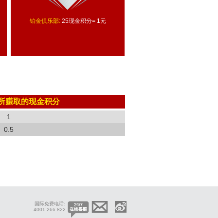
铂金俱乐部:
25现金积分= 1元
元所赚取的现金积分
1
0.5
国际免费电话:
4001 266 822